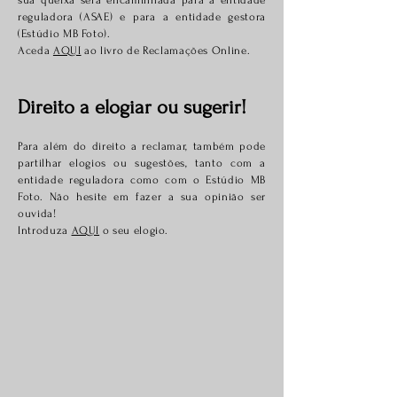
sua queixa será encaminhada para a entidade
reguladora (ASAE) e para a entidade gestora
(Estúdio MB Foto).
Aceda
AQUI
ao livro de Reclamações Online.
Direito a elogiar ou sugerir!
Para além do direito a reclamar, também pode
partilhar elogios ou sugestões, tanto com a
entidade reguladora como com o Estúdio MB
Foto. Não hesite em fazer a sua opinião ser
ouvida!
Introduza
AQUI
o seu elogio.