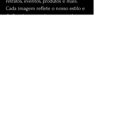
retratos, eventos, produtos e mais.
Cada imagem reflete o nosso estilo e
dedicação em capturar momentos
únicos.
Serviços
Sessões fotográficas,
fotografia
corporativa, espetáculos, retratos
,
fotografia de produtos… oferecemos
tudo o que precisas. Consulta os
nossos pacotes e preços e tira as tuas
dúvidas na secção de FAQs.
Termos e Condições
Legais/
Política de
Cookies
Livro de
Reclamações/Sugestões